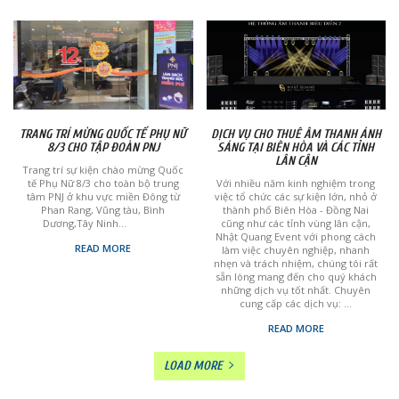
TRANG TRÍ MỪNG QUỐC TẾ PHỤ NỮ
DỊCH VỤ CHO THUÊ ÂM THANH ÁNH
8/3 CHO TẬP ĐOÀN PNJ
SÁNG TẠI BIÊN HÒA VÀ CÁC TỈNH
LÂN CẬN
Trang trí sự kiện chào mừng Quốc
tế Phụ Nữ 8/3 cho toàn bộ trung
Với nhiều năm kinh nghiệm trong
tâm PNJ ở khu vực miền Đông từ
việc tổ chức các sự kiện lớn, nhỏ ở
Phan Rang, Vũng tàu, Bình
thành phố Biên Hòa - Đồng Nai
Dương,Tây Ninh...
cũng như các tỉnh vùng lân cận,
Nhật Quang Event với phong cách
READ MORE
làm việc chuyên nghiệp, nhanh
nhẹn và trách nhiệm, chúng tôi rất
sẵn lòng mang đến cho quý khách
những dịch vụ tốt nhất. Chuyên
cung cấp các dịch vụ: ...
READ MORE
LOAD MORE