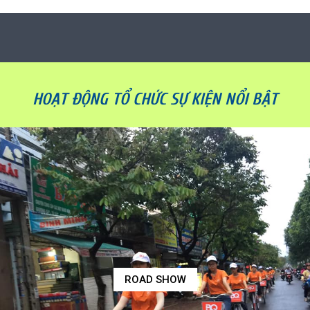
HOẠT ĐỘNG TỔ CHỨC SỰ KIỆN NỔI BẬT
ROAD SHOW