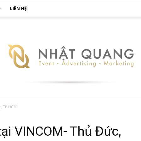
LIÊN HỆ
c, TP HCM
Nhật
tại VINCOM- Thủ Đức,