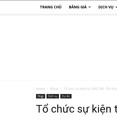
TRANG CHỦ
BẢNG GIÁ
DỊCH VỤ
Home
Blogs
Tổ chức sự kiện tại VINCOM- Thủ Đứ
Blogs
Dịch vụ
Dự Án
Tổ chức sự kiện 