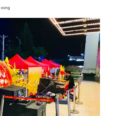
t xong