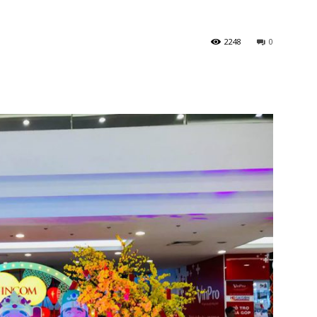
2248
0
Quang
Event