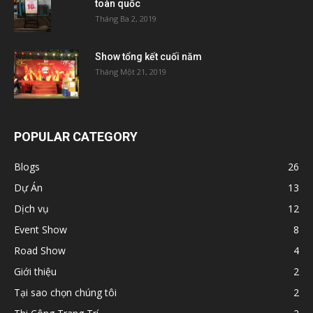
toàn quốc
Tháng Ba 2, 2019
Show tổng kết cuối năm
Tháng Một 21, 2019
POPULAR CATEGORY
Blogs
26
Dự Án
13
Dịch vụ
12
Event Show
8
Road Show
4
Giới thiệu
2
Tại sao chọn chúng tôi
2